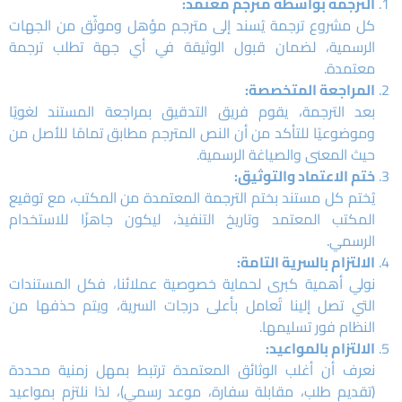
الترجمة بواسطة مترجم معتمد:
كل مشروع ترجمة يُسند إلى مترجم مؤهل وموثّق من الجهات
الرسمية، لضمان قبول الوثيقة في أي جهة تطلب ترجمة
معتمدة.
المراجعة المتخصصة:
بعد الترجمة، يقوم فريق التدقيق بمراجعة المستند لغويًا
وموضوعيًا للتأكد من أن النص المترجم مطابق تمامًا للأصل من
حيث المعنى والصياغة الرسمية.
ختم الاعتماد والتوثيق:
يُختم كل مستند بختم الترجمة المعتمدة من المكتب، مع توقيع
المكتب المعتمد وتاريخ التنفيذ، ليكون جاهزًا للاستخدام
الرسمي.
الالتزام بالسرية التامة:
نولي أهمية كبرى لحماية خصوصية عملائنا، فكل المستندات
التي تصل إلينا تُعامل بأعلى درجات السرية، ويتم حذفها من
النظام فور تسليمها.
الالتزام بالمواعيد:
نعرف أن أغلب الوثائق المعتمدة ترتبط بمهل زمنية محددة
(تقديم طلب، مقابلة سفارة، موعد رسمي)، لذا نلتزم بمواعيد