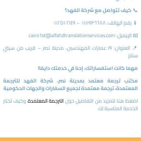
📞
كيف تتواصل مع شركة الفهد؟
📱 رقم الهاتف: ٠١١١١٩٣٦٦٨٨ – ٠١١٢٥١٠٢١٤٩
📧 الإيميل: cairo1st@alfahdtranslationservices.com
📍 العنوان: ١٩ عمارات المهندسين، مدينة نصر – قريب من سيتي
ستارز
مهما كانت استفساراتك، إحنا في خدمتك دايمًا!
مكتب ترجمة معتمد بمدينة نصر، شركة الفهد للترجمة
المعتمدة، ترجمة معتمدة لجميع السفارات والجهات الحكومية
اضغط هنا للمزيد من التفاصيل حول
الترجمة المعتمدة
وكيف تختار
الخدمة المناسبة لك