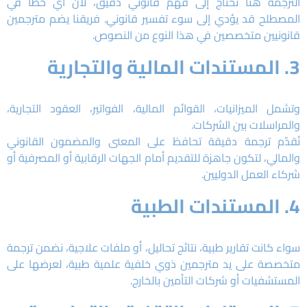
الترجمة هنا تحتاج إلى فهم قانوني دقيق، لأن أي خطأ في
المصطلح قد يؤدي إلى سوء تفسير قانوني. فريقنا يضم مترجمين
قانونيين متخصصين في هذا النوع من النصوص.
3. المستندات المالية والتجارية
وتشمل الميزانيات، القوائم المالية، الفواتير، العقود التجارية،
والمراسلات بين الشركات.
نُقدّم ترجمة دقيقة تحافظ على المعنى والمضمون القانوني
والمالي، لتكون جاهزة للتقديم أمام الجهات الرقابية أو المصرفية أو
شركاء العمل الدوليين.
4. المستندات الطبية
سواء كانت تقارير طبية، نتائج تحاليل، أو ملفات علاجية، نضمن ترجمة
متخصصة على يد مترجمين ذوي خلفية علمية طبية، لعرضها على
المستشفيات أو شركات التأمين بالخارج.