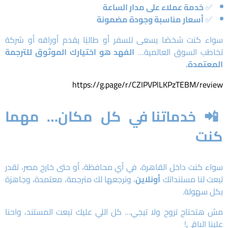
✅
خدمة عملاء على مدار الساعة
✅
أسعار مناسبة وجودة مضمونة
سواء كنت شخصًا يسعى للسفر أو طالبًا يقدم أوراقه أو شركة
تخاطب السوق العالمية…
الفهد هو اختيارك الموثوق للترجمة
المعتمدة.
https://g.page/r/CZIPVPlLKPzTEBM/review
📲
خدماتنا في كل مكان… مهما
كنت
سواء كنت داخل القاهرة، في أي محافظة، أو حتى خارج مصر، تقدر
تبعت لنا مستنداتك
أونلاين
، ونرجعها لك مترجمة، معتمدة، وجاهزة
بكل سهولة.
مش هتحتاج تروح ولا تيجي… كل اللي عليك تبعت المستند، واحنا
علينا الباقي!