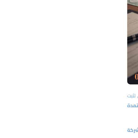
تثبت
مدة
ركة