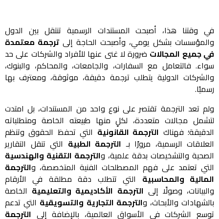
في وقتنا هذا، أصبحت المستندات الرسمية تنتقل بين الدول
والمؤسسات بشكل يومي، وأصبحت الحاجة إلى
ترجمة معتمدة
في جميع المجالات
ضرورة لا غنى عنها للأفراد والشركات على حد
سواء. فالتعامل مع السفارات، والجامعات، والمحاكم، والبنوك،
والشركات الدولية يتطلب ترجمة دقيقة، موثوقة، ومعترف بها
رسميًا.
ولم تعد الترجمة تقتصر على نوع واحد من المستندات، بل امتدت
لتشمل مجالات متعددة، لكلٍ منها طبيعته الخاصة ومتطلباته
الدقيقة؛ فهناك
الترجمة القانونية
التي تحفظ الحقوق وتنظم
العلاقات الرسمية، مرورًا بـ
الترجمة الطبية
التي تنقل التقارير
الصحية والتشخيصات بدقة علمية، و
الترجمة التقنية والهندسية
التي تعتمد على فهم المصطلحات الفنية المتخصصة، و
الترجمة
المالية والمحاسبية
التي تتطلب دقة مطلقة في الأرقام
والبيانات، وصولًا إلى
الترجمة الأكاديمية والتعليمية
الخاصة
بالشهادات والأبحاث، و
الترجمة التجارية والتسويقية
التي تدعم
توسع الشركات في الأسواق العالمية، بالإضافة إلى
الترجمة