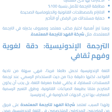
الاعتراف بها لدى السفارة
مطابقة الترجمة للأصل بنسبة 100%
الالتزام بالمصطلحات القانونية والدبلوماسية الصحيحة
حماية مستنداتك من الرفض أو التأخير
وهنا تبرز أهمية اختيار مكتب معتمد ومعروف بخبرته في الترجمة
المعتمدة، مثل
شركة الفهد للترجمة المعتمدة
.
الترجمة الإندونيسية: دقة لغوية
وفهم ثقافي
اللغة الإندونيسية تحمل طابعًا فريدًا، فهي سهلة من ناحية
القواعد، لكنها دقيقة جدًا من حيث الاستخدام الرسمي. عند ترجمة
المستندات للسفارة، لا يكفي فقط معرفة اللغة، بل يجب أن يكون
المترجم ملمًا بطبيعة الصياغات القانونية، وطرق التعبير الرسمية
المعترف بها لدى الجهات الحكومية في إندونيسيا.
ولهذا السبب، تعتمد
شركة الفهد للترجمة المعتمدة
على فريق
من المترجمين المحترفين المتخصصين في اللغة الإندونيسية، ممن