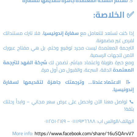
تستلم النسخة المعتمدة جاهزة لتقديمها للسفارة
✅ الخلاصة:
إذا كنت تستعد للتعامل مع
سفارة إندونيسيا
، فلا تترك مستنداتك
لفرص غير مضمونة.
الترجمة المعتمدة ليست مجرد توقيع وختم، بل هي مفتاح عبورك
الآمن للجهات الرسمية.
ومع خبرة طويلة واعتماد مباشر، تضمن لك
شركة الفهد للترجمة
المعتمدة
الدقة، السرعة، والقبول من أول مرة.
📝
الاعتماد عندنا… وترجمتك جاهزة لتقديمها لسفارة
إندونيسيا.
📞 تواصل معنا الآن واحصل على عرض سعر مجاني – وابدأ رحلتك
بثقة!
الهاتف/الواتس اب: ٠١١١١٩٣٦٦٨٨ – ٠١١٢٥١٠٢١٤٩
More info:
https://www.facebook.com/share/16uSQArvV7