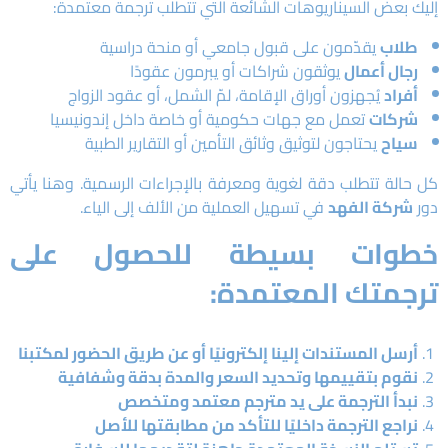
إليك بعض السيناريوهات الشائعة التي تتطلب ترجمة معتمدة:
طلاب
يقدّمون على قبول جامعي أو منحة دراسية
رجال أعمال
يوثقون شراكات أو يبرمون عقودًا
أفراد
يُجهزون أوراق الإقامة، لمّ الشمل، أو عقود الزواج
شركات
تعمل مع جهات حكومية أو خاصة داخل إندونيسيا
سياح
يحتاجون لتوثيق وثائق التأمين أو التقارير الطبية
كل حالة تتطلب دقة لغوية ومعرفة بالإجراءات الرسمية. وهنا يأتي
دور
شركة الفهد
في تسهيل العملية من الألف إلى الياء.
خطوات بسيطة للحصول على
ترجمتك المعتمدة:
أرسل المستندات إلينا إلكترونيًا أو عن طريق الحضور لمكتبنا
نقوم بتقييمها وتحديد السعر والمدة بدقة وشفافية
نبدأ الترجمة على يد مترجم معتمد ومتخصص
نراجع الترجمة داخليًا للتأكد من مطابقتها للأصل